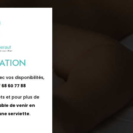
ATION
ec vos disponibilités,
 68 60 77 88
ets et pour plus de
table de venir en
une serviette
.