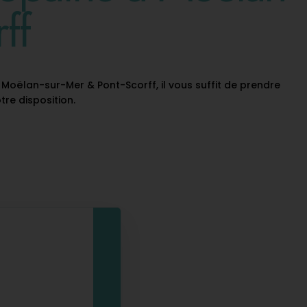
ff
Moëlan-sur-Mer & Pont-Scorff, il vous suffit de prendre
tre disposition.
Choisir la date et l'heure:
août 2026